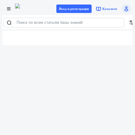
Вы видите систему как
Профиль
Вход и регистрация
Каталоги
База знаний istock.info